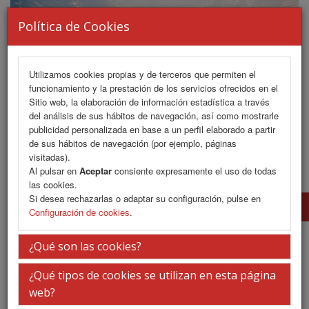
Política de Cookies
Utilizamos cookies propias y de terceros que permiten el
funcionamiento y la prestación de los servicios ofrecidos en el
Sitio web, la elaboración de información estadística a través
del análisis de sus hábitos de navegación, así como mostrarle
publicidad personalizada en base a un perfil elaborado a partir
de sus hábitos de navegación (por ejemplo, páginas
MENU
visitadas).
Al pulsar en
Aceptar
consiente expresamente el uso de todas
las cookies.
Si desea rechazarlas o adaptar su configuración, pulse en
Junta Directiva
Configuración de cookies
.
Junta Directiva
¿Qué son las cookies?
¿Qué tipos de cookies se utilizan en esta página
Presidente
web?