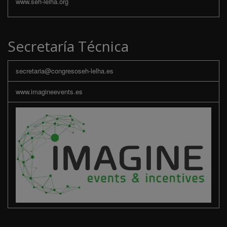
www.seh-lelha.org
Secretaría Técnica
secretaria@congresoseh-lelha.es
www.imagineevents.es