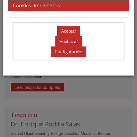
Dr. José Antonio García Donaire
Cookies de Terceros
Coordinador de Unidad de Hipertensión . Nefrólogo. Hospital
Clínico S. Carlos
*Biografía no disponible.
Vicepresidenta
Configuración
Dra. Esther Rubio González
Adjunto de nefrólogia. Área de nefrología clínica, Hospital
Gregorio Marañon
Leer biografía completa
Tesorero
Dr. Enrique Rodilla Salas
Unidad Hipertensión y Riesgo Vascular Medicina Interna,