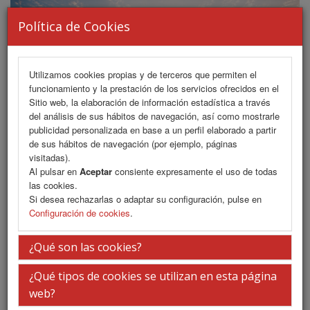
Política de Cookies
Utilizamos cookies propias y de terceros que permiten el
funcionamiento y la prestación de los servicios ofrecidos en el
Sitio web, la elaboración de información estadística a través
del análisis de sus hábitos de navegación, así como mostrarle
publicidad personalizada en base a un perfil elaborado a partir
de sus hábitos de navegación (por ejemplo, páginas
MENU
visitadas).
Al pulsar en
Aceptar
consiente expresamente el uso de todas
las cookies.
Si desea rechazarlas o adaptar su configuración, pulse en
Iniciar Sesión
Configuración de cookies
.
¿Qué son las cookies?
Inserte su usuario y contraseña
¿Qué tipos de cookies se utilizan en esta página
web?
Usuario