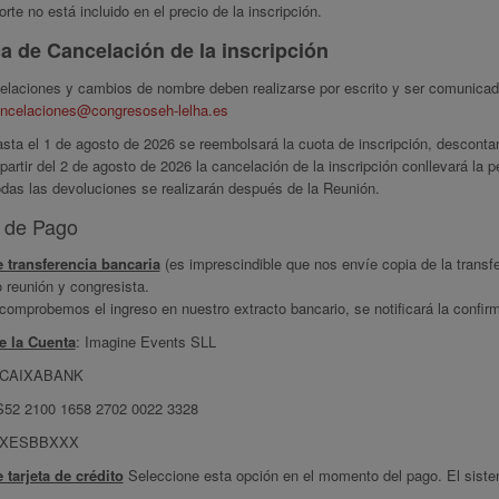
orte no está incluido en el precio de la inscripción.
ca de Cancelación de la inscripción
elaciones y cambios de nombre deben realizarse por escrito y ser comunicado
ncelaciones@congresoseh-lelha.es
sta el 1 de agosto de 2026 se reembolsará la cuota de inscripción, desconta
partir del 2 de agosto de 2026 la cancelación de la inscripción conllevará la 
das las devoluciones se realizarán después de la Reunión.
 de Pago
 transferencia bancaria
(es imprescindible que nos envíe copia de la transf
 reunión y congresista.
omprobemos el ingreso en nuestro extracto bancario, se notificará la confirma
de la Cuenta
: Imagine Events SLL
: CAIXABANK
52 2100 1658 2702 0022 3328
AIXESBBXXX
 tarjeta de crédito
Seleccione esta opción en el momento del pago. El sistema