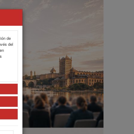
ción de
avés del
 en
as