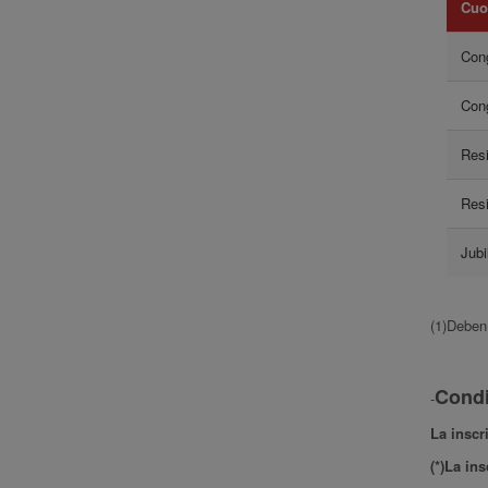
Cuo
Con
Con
Res
Res
Jubi
(1)Deben
Condi
-
La inscr
(*)La in