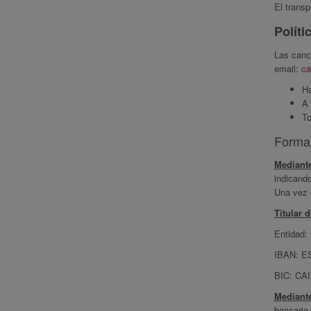
El transp
Políti
Las canc
email:
ca
Ha
A 
To
Forma
Mediante
indicando
Una vez c
Titular 
Entidad
IBAN: ES
BIC: C
Mediante
bancaria.