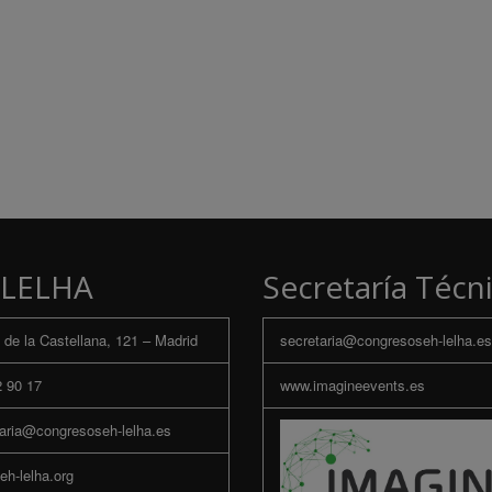
LELHA
Secretaría Técn
de la Castellana, 121 – Madrid
secretaria@congresoseh-lelha.es
 90 17
www.imagineevents.es
aria@congresoseh-lelha.es
h-lelha.org