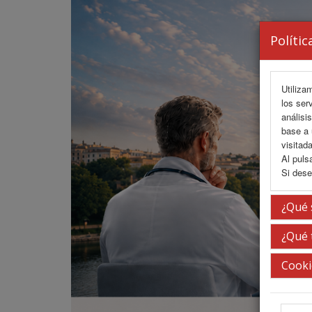
Polític
Utiliza
los ser
análisi
base a 
visitada
Al puls
Si dese
¿Qué 
¿Qué 
Cooki