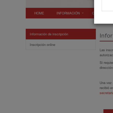
HOME
INFORMACIÓN
COMITÉS
Información de inscripción
Infor
Inscripción online
Las inscr
autorizac
Si requi
dirección
Una vez e
recibió e
secretar