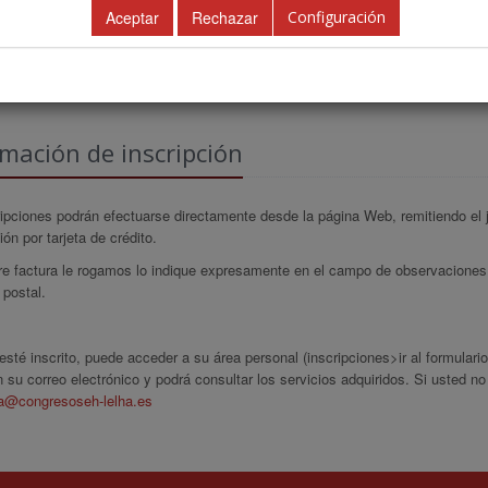
Configuración
AREA CIENTÍFICA
DESCARGAR PROGRAMA PDF
IN
mación de inscripción
ipciones podrán efectuarse directamente desde la página Web, remitiendo el ju
ión por tarjeta de crédito.
ere factura le rogamos lo indique expresamente en el campo de observaciones
 postal.
sté inscrito, puede acceder a su área personal (inscripciones>ir al formulari
n su correo electrónico y podrá consultar los servicios adquiridos. Si usted n
ia@congresoseh-lelha.es