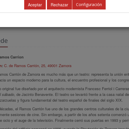
Configuración
AREA CIENTÍFICA
DESCARGAR PROGRAMA PDF
IN
ede
Ramos Carrion
n
:
C. de Ramos Carrión, 25, 49001 Zamora
mos Carrión de Zamora es mucho más que un teatro: representa la unión entre
cia un espacio moderno para la cultura, el encuentro profesional y los congr
io original fue diseñado por el arquitecto modernista Francesc Ferriol i Carre
l sábado
, de Jacinto Benavente. El teatro se levantó frente a la casa natal
zarzuelas y figura fundamental del teatro español de finales del siglo XIX.
écadas, el Ramos Carrión fue uno de los grandes centros culturales de la ci
rmente sesiones de cine. Sin embargo, a partir de los años setenta comenzó 
de ocio y el auge de la televisión. Finalmente cerró sus puertas en 1993 y p
eración del edificio comenzó en 1996, cuando la Diputación de Zamora impuls