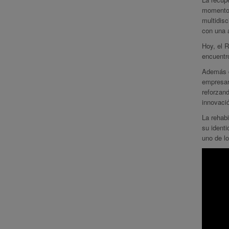
momento 
multidisc
con una a
Hoy, el R
encuentro
Además de
empresari
reforzand
innovació
La rehabi
su identi
uno de l