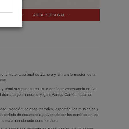
SCRIPCIÓN
ÁREA PERSONAL
 la historia cultural de Zamora y la transformación de la
esos.
ras y abrió sus puertas en 1916 con la representación de
La
 del dramaturgo zamorano Miguel Ramos Carrión, autor de
udad. Acogió funciones teatrales, espectáculos musicales y
un periodo de decadencia provocado por los cambios en los
ermaneció abandonado durante años.
ó un ambicioso proyecto de rehabilitación. En un primer