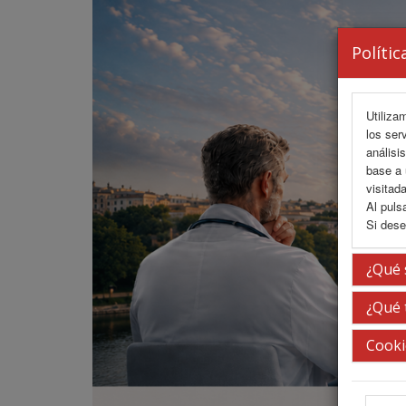
Polític
Utiliza
los ser
análisi
base a 
visitada
Al puls
Si dese
¿Qué 
¿Qué 
Cooki