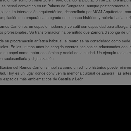
se pensó convertirlo en un Palacio de Congresos, aunque posteriormente el p
iplinar. La intervención arquitectónica, desarrollada por MGM Arquitectos, co
mpliación contemporánea integrada en el casco histórico y abierta hacia el r
amos Carrión es un espacio moderno y versátil con capacidad para albergar t
s profesionales. Su transformación ha permitido que Zamora disponga de un re
 su programación artística habitual, el teatro se ha consolidado como sede 
ales. En los últimos años ha acogido eventos nacionales relacionados con la i
o su papel como motor económico y social de la ciudad. Un ejemplo reciente 
n sociosanitaria y digitalización.
litación del Ramos Carrión simboliza cómo un edificio histórico puede reinve
dad. Hoy es un lugar donde conviven la memoria cultural de Zamora, las artes
os espacios más emblemáticos de Castilla y León.