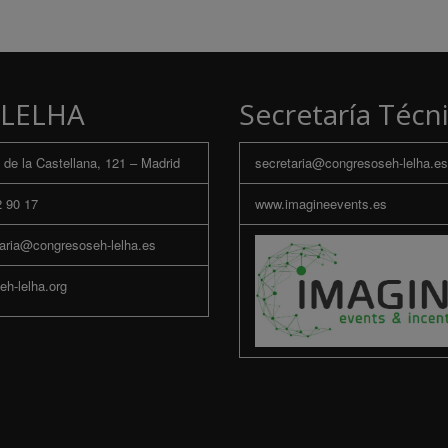
LELHA
Secretaría Técn
de la Castellana, 121 – Madrid
secretaria@congresoseh-lelha.es
 90 17
www.imagineevents.es
aria@congresoseh-lelha.es
h-lelha.org