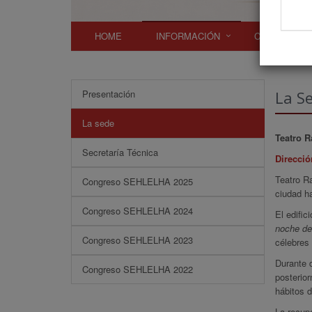
HOME
INFORMACIÓN
COMITÉS
Presentación
La S
La sede
Teatro 
Secretaría Técnica
Direcció
Teatro Ra
Congreso SEHLELHA 2025
ciudad ha
Congreso SEHLELHA 2024
El edific
noche de
Congreso SEHLELHA 2023
célebres 
Durante d
Congreso SEHLELHA 2022
posterio
hábitos 
La recup