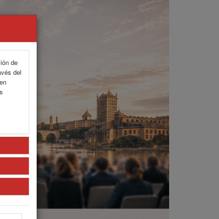
ción de
avés del
 en
as