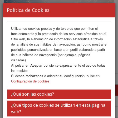
Política de Cookies
Utilizamos cookies propias y de terceros que permiten el
funcionamiento y la prestación de los servicios ofrecidos en el
Sitio web, la elaboración de información estadística a través
del análisis de sus hábitos de navegación, así como mostrarle
publicidad personalizada en base a un perfil elaborado a partir
de sus hábitos de navegación (por ejemplo, páginas
MENU
visitadas).
Al pulsar en
Aceptar
consiente expresamente el uso de todas
las cookies.
Si desea rechazarlas o adaptar su configuración, pulse en
Normativa comunicaciones
Configuración de cookies
.
Envío de comunicaciones
¿Qué son las cookies?
Aula virtual de e-Pósters
¿Qué tipos de cookies se utilizan en esta página
web?
Programa PDF Sala Plenaria